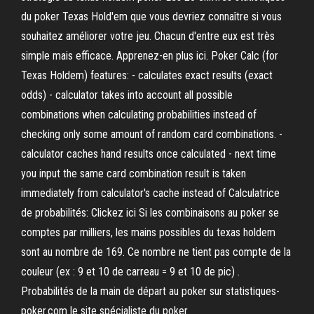
du poker Texas Hold'em que vous devriez connaître si vous
souhaitez améliorer votre jeu. Chacun d'entre eux est très
simple mais efficace. Apprenez-en plus ici. Poker Calc (for
Texas Holdem) features: - calculates exact results (exact
odds) - calculator takes into account all possible
combinations when calculating probabilities instead of
checking only some amount of random card combinations. -
calculator caches hand results once calculated - next time
you input the same card combination result is taken
immediately from calculator's cache instead of Calculatrice
de probabilités: Clickez ici Si les combinaisons au poker se
comptes par milliers, les mains possibles du texas holdem
sont au nombre de 169. Ce nombre ne tient pas compte de la
couleur (ex : 9 et 10 de carreau = 9 et 10 de pic) .
Probabilités de la main de départ au poker sur statistiques-
poker.com le site spécialiste du poker