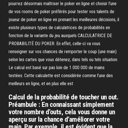
pourrez désormais maîtriser le poker en ligne et choisir l’une
de vos rooms de poker préférés pour tester vos talents de
joueur de poker en ligne en prenant les meilleures décisions, il
existe plusieurs types de calculatrices de probabilités en
fonction de la variante du jeu auxquels CALCULATRICE DE
PROBABILITÉ DU POKER. En effet, celle-ci va vous
renseigner sur vos chances de remporter le coup (une main)
selon les cartes que vous détenez, dans tels ou tels situation.
Le calcul est basé sur pas loin de 1 000 000 de mains
testées. Cette calculette est considérée comme l’une des
meilleurs en ligne, et en plus elle est
Calcul de la probabilité de toucher un out.
Préambule : En connaissant simplement
votre nombre d’outs, cela vous donne un
aperçu sur la chance d’améliorer votre
main. Par exemple, il est évident que la