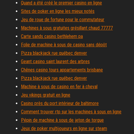
Quand a été créé le premier casino en ligne
Sites de poker en ligne les mieux notés
Jeu de roue de fortune pour le commutateur
Machines à sous gratuites grésillant chaud 77777
Carte sands casino bethlehem pa
Folie de machine à sous de casino sans dépôt
Pizza blackjack rue québec denver
Geant casino saint laurent des arbres
Chênes casino tours appartements brisbane
Pizza blackjack rue québec denver
Machine à sous de casino en fer à cheval
Jeu vikings gratuit en ligne
Casino près du port intérieur de baltimore
Comment trouver rtp sur les machines à sous en ligne
Pépin de machine à sous de jeton de torgue
Jeux de poker multijoueurs en ligne sur steam