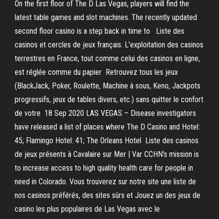
On the first floor of The D Las Vegas, players will find the
latest table games and slot machines. The recently updated
second floor casino is a step back in time to Liste des
casinos et cercles de jeux français. L'exploitation des casinos
terrestres en France, tout comme celui des casinos en ligne,
est réglée comme du papier Retrouvez tous les jeux
(BlackJack, Poker, Roulette, Machine à sous, Keno, Jackpots
progressifs, jeux de tables divers, etc.) sans quitter le confort
de votre 18 Sep 2020 LAS VEGAS – Disease investigators
have released a list of places where The D Casino and Hotel:
45; Flamingo Hotel: 41; The Orleans Hotel Liste des casinos
de jeux présents à Cavalaire sur Mer | Var CCHN's mission is
to increase access to high quality health care for people in
need in Colorado. Vous trouverez sur notre site une liste de
nos casinos préférés, des sites sûrs et Jouez un des jeux de
casino les plus populaires de Las Vegas avec le