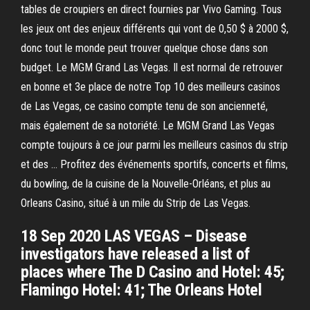
tables de croupiers en direct fournies par Vivo Gaming. Tous
les jeux ont des enjeux différents qui vont de 0,50 $ à 2000 $,
donc tout le monde peut trouver quelque chose dans son
budget. Le MGM Grand Las Vegas. Il est normal de retrouver
en bonne et 3e place de notre Top 10 des meilleurs casinos
de Las Vegas, ce casino compte tenu de son ancienneté,
mais également de sa notoriété. Le MGM Grand Las Vegas
compte toujours à ce jour parmi les meilleurs casinos du strip
et des … Profitez des événements sportifs, concerts et films,
du bowling, de la cuisine de la Nouvelle-Orléans, et plus au
Orleans Casino, situé à un mile du Strip de Las Vegas.
18 Sep 2020 LAS VEGAS – Disease
investigators have released a list of
places where The D Casino and Hotel: 45;
Flamingo Hotel: 41; The Orleans Hotel