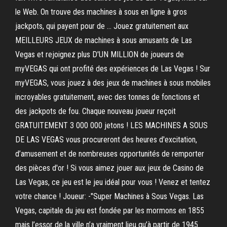
le Web. On trouve des machines à sous en ligne à gros
jackpots, qui payent pour de … Jouez gratuitement aux
MEILLEURS JEUX de machines à sous amusants de Las
Vegas et rejoignez plus D'UN MILLION de joueurs de
myVEGAS qui ont profité des expériences de Las Vegas ! Sur
myVEGAS, vous jouez à des jeux de machines à sous mobiles
incroyables gratuitement, avec des tonnes de fonctions et
des jackpots de fou. Chaque nouveau joueur reçoit
GRATUITEMENT 3 000 000 jetons ! LES MACHINES A SOUS
DE LAS VEGAS vous procureront des heures d'excitation,
d’amusement et de nombreuses opportunités de remporter
des pièces d'or ! Si vous aimez jouer aux jeux de Casino de
Las Vegas, ce jeu est le jeu idéal pour vous ! Venez et tentez
votre chance ! Joueur: -"Super Machines à Sous Vegas. Las
Vegas, capitale du jeu est fondée par les mormons en 1855
mais l’essor de la ville n’a vraiment lieu qu’à partir de 1945