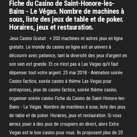
Fiche du Casino de Saint-Honore-les-
Bains - Le Végas. Nombre de machines à
sous, liste des jeux de table et de poker.
Horaires, jeux et restauration.
Jeux Casino Gratuit : + 200 machines et autres jeux en ligne
gratuits. Le monde du casino en ligne est un univers à
découvrir avec patience, tant la diversité des jeux d’argent en
son sein est grande. Et ce n'est pas à Las Vegas qu'il faut
dépenser tout votre argent. 25 mai 2018 - Animation soirée
Casino factice, soirée casino à thème Las Vegas pour
entreprises, jeux de casino factice, soirée thème casino,
organiser soirée casino Fiche du Casino de Saint-Honore-les-
Bains - Le Végas. Nombre de machines à sous, liste des jeux
de table et de poker. Horaires, jeux et restauration. Si vous
aimez jouer à des jeux de croupiers en direct, alors Extra
Vegas est le bon casino pour vous. Ils proposent plus de 20