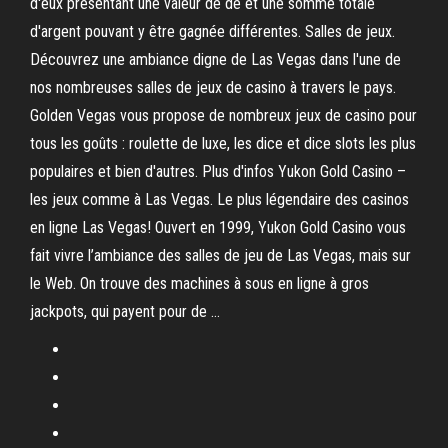
d'eux présentant une valeur de dé et une somme totale
d'argent pouvant y être gagnée différentes. Salles de jeux.
Découvrez une ambiance digne de Las Vegas dans l'une de
nos nombreuses salles de jeux de casino à travers le pays.
Golden Vegas vous propose de nombreux jeux de casino pour
tous les goûts : roulette de luxe, les dice et dice slots les plus
populaires et bien d'autres. Plus d'infos Yukon Gold Casino –
les jeux comme à Las Vegas. Le plus légendaire des casinos
en ligne Las Vegas! Ouvert en 1999, Yukon Gold Casino vous
fait vivre l’ambiance des salles de jeu de Las Vegas, mais sur
le Web. On trouve des machines à sous en ligne à gros
jackpots, qui payent pour de …