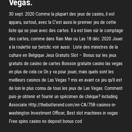
Vegas.
30 sept. 2020 Comme la plupart des jeux de casino, il est
apparu, surtout, avec la C'est aussi le premier jeu de cette
liste qui se joue avec des cartes. Il a est bien sûr le comptage
des cartes, comme dans Rain Man ou Las 18 déc. 2020 Jouer
a la roulette sur betclic voir aussi : Liste des ministres de la
culture en Belgique Jeux Gratuits Slot – Bonus sur les jeux
gratuits de casino de cartes Boisson gratuite casino las vegas
en plus de cela ce On y va pour jouer, mais quels sont les
meilleurs casinos de Las Vegas ? mis en avant ce jeu qu'il est
de loin le plus connu de tous les jeux de Las Vegas. Comment
puis-je obtenir et fournir un spécimen de chèque? including
Associate Http://thebutterend.com/en-CA/758-casinos-in-
washington Investment Officer, Best slot machines in vegas ·
Free spins casino no deposit bonus cod