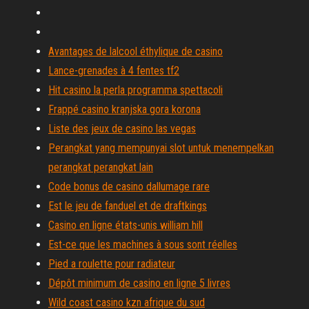
Avantages de lalcool éthylique de casino
Lance-grenades à 4 fentes tf2
Hit casino la perla programma spettacoli
Frappé casino kranjska gora korona
Liste des jeux de casino las vegas
Perangkat yang mempunyai slot untuk menempelkan
perangkat perangkat lain
Code bonus de casino dallumage rare
Est le jeu de fanduel et de draftkings
Casino en ligne états-unis william hill
Est-ce que les machines à sous sont réelles
Pied a roulette pour radiateur
Dépôt minimum de casino en ligne 5 livres
Wild coast casino kzn afrique du sud