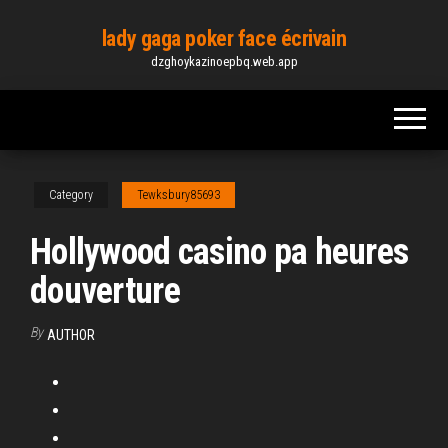
Skip
lady gaga poker face écrivain
to
dzghoykazinoepbq.web.app
the
content
Category
Tewksbury85693
Hollywood casino pa heures
douverture
By
AUTHOR