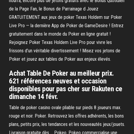
hourra, encore plus de jetons gratuits avec le Bonus Quotidien
de la Page Fan, le Bonus de Parrainage d Jouez
GRATUITEMENT aux jeux de poker Texas Holdem sur Poker
Live Pro — la dernière App de Poker de GameDesire ! Entrez
gratuitement dans le monde du Poker en ligne gratuit !
Rejoignez Poker Texas Holdem Live Pro pour vivre les
frissons d’un véritable divertissement ! Misez vos jetons de
Poker et jouez aux tables de Poker aux enjeux élevés.
Achat Table De Poker au meilleur prix.
621 références neuves et occasion
disponibles pour pas cher sur Rakuten ce
dimanche 14 févr.
Table de poker casino ovale pliable sur pieds 8 joueurs max.
rouge et noir. Poker. Retrouvez les offres adhérents, les bons
plans, petits prix, les tendances et les nouveautés jeux/jouets.
Livraison gratuite dès … Pokeo. Pokeo commercialise une