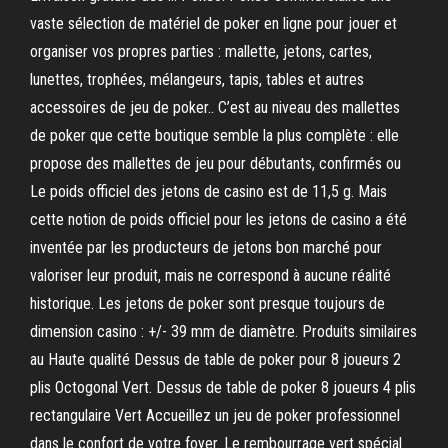
vaste sélection de matériel de poker en ligne pour jouer et
organiser vos propres parties : mallette, jetons, cartes,
lunettes, trophées, mélangeurs, tapis, tables et autres
accessoires de jeu de poker.. C’est au niveau des mallettes
de poker que cette boutique semble la plus complète : elle
propose des mallettes de jeu pour débutants, confirmés ou
Le poids officiel des jetons de casino est de 11,5 g. Mais
cette notion de poids officiel pour les jetons de casino a été
inventée par les producteurs de jetons bon marché pour
valoriser leur produit, mais ne correspond à aucune réalité
historique. Les jetons de poker sont presque toujours de
dimension casino : +/- 39 mm de diamètre. Produits similaires
au Haute qualité Dessus de table de poker pour 8 joueurs 2
plis Octogonal Vert. Dessus de table de poker 8 joueurs 4 plis
rectangulaire Vert Accueillez un jeu de poker professionnel
dans le confort de votre foyer. Le rembourrage vert spécial