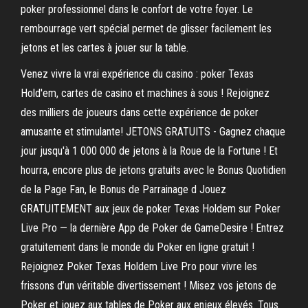
poker professionnel dans le confort de votre foyer. Le
rembourrage vert spécial permet de glisser facilement les
jetons et les cartes à jouer sur la table.
Venez vivre la vrai expérience du casino : poker Texas
Hold'em, cartes de casino et machines à sous ! Rejoignez
des milliers de joueurs dans cette expérience de poker
amusante et stimulante! JETONS GRATUITS - Gagnez chaque
jour jusqu'à 1 000 000 de jetons à la Roue de la Fortune ! Et
hourra, encore plus de jetons gratuits avec le Bonus Quotidien
de la Page Fan, le Bonus de Parrainage d Jouez
GRATUITEMENT aux jeux de poker Texas Holdem sur Poker
Live Pro — la dernière App de Poker de GameDesire ! Entrez
gratuitement dans le monde du Poker en ligne gratuit !
Rejoignez Poker Texas Holdem Live Pro pour vivre les
frissons d’un véritable divertissement ! Misez vos jetons de
Poker et jouez aux tables de Poker aux enjeux élevés. Tous