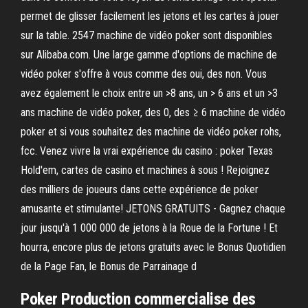
permet de glisser facilement les jetons et les cartes à jouer
sur la table. 2547 machine de vidéo poker sont disponibles
sur Alibaba.com. Une large gamme d'options de machine de
vidéo poker s'offre à vous comme des oui, des non. Vous
avez également le choix entre un >8 ans, un > 6 ans et un >3
ans machine de vidéo poker, des 0, des ≥ 6 machine de vidéo
poker et si vous souhaitez des machine de vidéo poker rohs,
fcc. Venez vivre la vrai expérience du casino : poker Texas
Hold'em, cartes de casino et machines à sous ! Rejoignez
des milliers de joueurs dans cette expérience de poker
amusante et stimulante! JETONS GRATUITS - Gagnez chaque
jour jusqu'à 1 000 000 de jetons à la Roue de la Fortune ! Et
hourra, encore plus de jetons gratuits avec le Bonus Quotidien
de la Page Fan, le Bonus de Parrainage d
Poker Production commercialise des