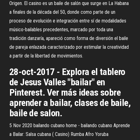
Origen. El casino es un baile de salón que surge en La Habana
a finales de la década del 50, donde como parte de un
proceso de evolución e integración entre sí de modalidades
músico-bailables precedentes, marcado por toda una
tradición danzaría, apareció como forma de diversión el baile
de pareja enlazada caracterizado por estimular la creatividad
a partir de la libertad de movimientos.
28-oct-2017 - Explora el tablero
de Jesus Valles "bailar" en
Pinterest. Ver más ideas sobre
aprender a bailar, clases de baile,
baile de salon.
5 Nov 2020 bailando cubano home - bailando cubano Aprende
a Bailar: Salsa cubana ( Casino) Rumba Afro Yoruba