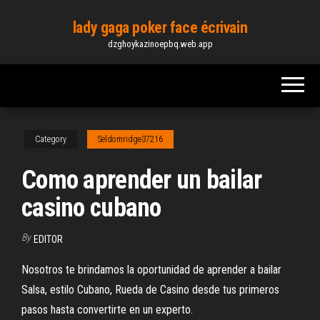
Skip
lady gaga poker face écrivain
to
dzghoykazinoepbq.web.app
the
content
Category
Seldomridge37216
Como aprender un bailar
casino cubano
By
EDITOR
Nosotros te brindamos la oportunidad de aprender a bailar
Salsa, estilo Cubano, Rueda de Casino desde tus primeros
pasos hasta convertirte en un experto.