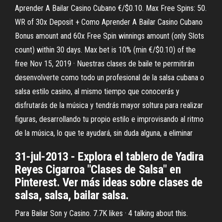
Aprender A Bailar Casino Cubano €/$0.10. Max Free Spins: 50.
WR of 30x Deposit + Como Aprender A Bailar Casino Cubano
Bonus amount and 60x Free Spin winnings amount (only Slots
count) within 30 days. Max bet is 10% (min €/$0.10) of the
free Nov 15, 2019 · Nuestras clases de baile te permitirán
desenvolverte como todo un profesional de la salsa cubana o
salsa estilo casino, al mismo tiempo que conocerás y
disfrutarás de la música y tendrás mayor soltura para realizar
figuras, desarrollando tu propio estilo e improvisando al ritmo
de la música, lo que te ayudará, sin duda alguna, a eliminar
31-jul-2013 - Explora el tablero de Yadira
Reyes Cigarroa "Clases de Salsa" en
Pinterest. Ver más ideas sobre clases de
salsa, salsa, bailar salsa.
Para Bailar Son y Casino. 7.7K likes · 4 talking about this.