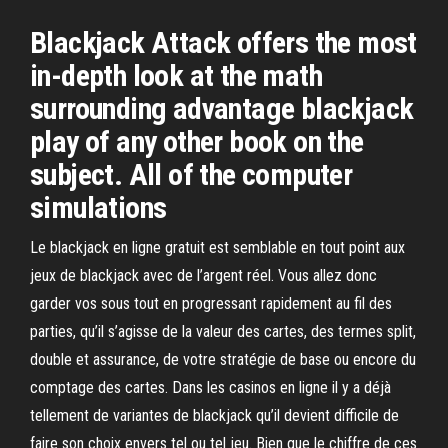
Blackjack Attack offers the most
in-depth look at the math
surrounding advantage blackjack
play of any other book on the
subject. All of the computer
simulations
Le blackjack en ligne gratuit est semblable en tout point aux
jeux de blackjack avec de l’argent réel. Vous allez donc
garder vos sous tout en progressant rapidement au fil des
parties, qu’il s’agisse de la valeur des cartes, des termes split,
double et assurance, de votre stratégie de base ou encore du
comptage des cartes. Dans les casinos en ligne il y a déjà
tellement de variantes de blackjack qu’il devient difficile de
faire son choix envers tel ou tel jeu. Bien que le chiffre de ces