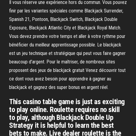
Il vous réserve une expérience hors du commun. Vous pouvez
finir par les variantes spéciales comme Blackjack Surrender,
Spanish 21, Pontoon, Blackjack Switch, Blackjack Double
Exposure, Blackjack Atlantic City et Blackjack Royal Match.
Vous devez prendre votre temps et aller à votre rythme pour
bénéficier du meilleur apprentissage possible. Le blackjack
est un jeu technique et stratégique qui peut vous faire gagner
beaucoup d’argent. Pour le maîtriser, de nombreux sites
proposent des jeux de blackjack gratuit Venez découvrir tout
ce dont vous avez besoin pour apprendre à gagner au
blackjack et gagnez des super bonus en argent réel.
This casino table game is just as exciting
to play online. Roulette requires no skill
to play, although Blackjack Double Up
Strategy it is helpful to learn the best
bets to make. Live dealer roulette is the