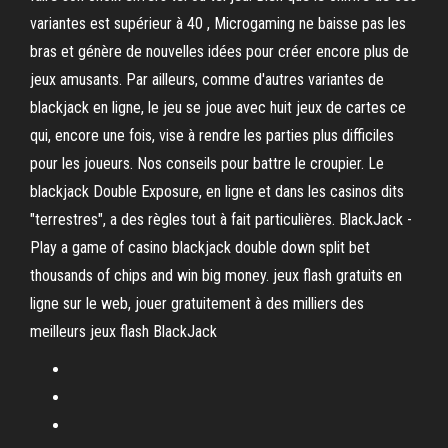
variantes est supérieur à 40 , Microgaming ne baisse pas les
bras et génère de nouvelles idées pour créer encore plus de
jeux amusants. Par ailleurs, comme d'autres variantes de
blackjack en ligne, le jeu se joue avec huit jeux de cartes ce
qui, encore une fois, vise à rendre les parties plus difficiles
pour les joueurs. Nos conseils pour battre le croupier. Le
blackjack Double Exposure, en ligne et dans les casinos dits
"terrestres", a des règles tout à fait particulières. BlackJack -
Play a game of casino blackjack double down split bet
thousands of chips and win big money. jeux flash gratuits en
ligne sur le web, jouer gratuitement à des milliers des
meilleurs jeux flash BlackJack