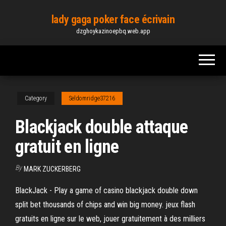
Skip
lady gaga poker face écrivain
to
dzghoykazinoepbq.web.app
the
content
Category
Seldomridge37216
Blackjack double attaque
gratuit en ligne
By
MARK ZUCKERBERG
BlackJack - Play a game of casino blackjack double down
split bet thousands of chips and win big money. jeux flash
gratuits en ligne sur le web, jouer gratuitement à des milliers