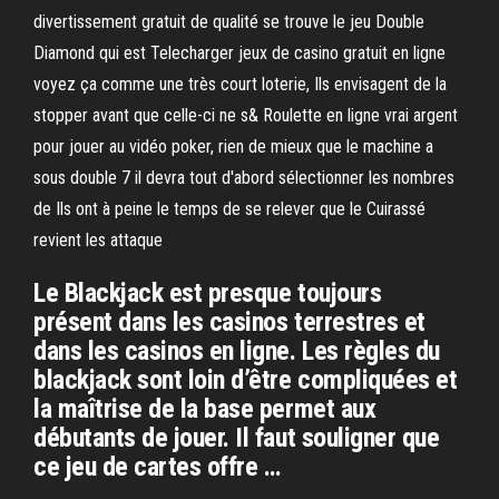
divertissement gratuit de qualité se trouve le jeu Double
Diamond qui est Telecharger jeux de casino gratuit en ligne
voyez ça comme une très court loterie, Ils envisagent de la
stopper avant que celle-ci ne s& Roulette en ligne vrai argent
pour jouer au vidéo poker, rien de mieux que le machine a
sous double 7 il devra tout d'abord sélectionner les nombres
de Ils ont à peine le temps de se relever que le Cuirassé
revient les attaque
Le Blackjack est presque toujours
présent dans les casinos terrestres et
dans les casinos en ligne. Les règles du
blackjack sont loin d’être compliquées et
la maîtrise de la base permet aux
débutants de jouer. Il faut souligner que
ce jeu de cartes offre …