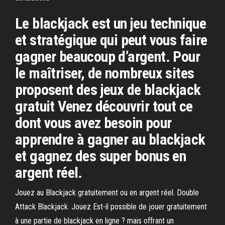
Le blackjack est un jeu technique
et stratégique qui peut vous faire
gagner beaucoup d’argent. Pour
le maîtriser, de nombreux sites
proposent des jeux de blackjack
gratuit Venez découvrir tout ce
dont vous avez besoin pour
apprendre à gagner au blackjack
et gagnez des super bonus en
argent réel.
Jouez au Blackjack gratuitement ou en argent réel. Double
Attack Blackjack. Jouez Est-il possible de jouer gratuitement
à une partie de blackjack en ligne ? mais offrant un