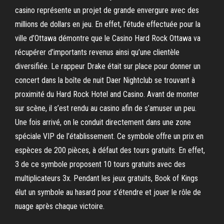
casino représente un projet de grande envergure avec des
millions de dollars en jeu. En effet, l’étude effectuée pour la
ville d’Ottawa démontre que le Casino Hard Rock Ottawa va
récupérer d’importants revenus ainsi qu’une clientèle
diversifiée. Le rappeur Drake était sur place pour donner un
concert dans la boîte de nuit Daer Nightclub se trouvant à
proximité du Hard Rock Hotel and Casino. Avant de monter
sur scène, il s’est rendu au casino afin de s’amuser un peu.
Une fois arrivé, on le conduit directement dans une zone
spéciale VIP de l’établissement. Ce symbole offre un prix en
espèces de 200 pièces, à défaut des tours gratuits. En effet,
3 de ce symbole proposent 10 tours gratuits avec des
multiplicateurs 3x. Pendant les jeux gratuits, Book of Kings
élut un symbole au hasard pour s’étendre et jouer le rôle de
nuage après chaque victoire.