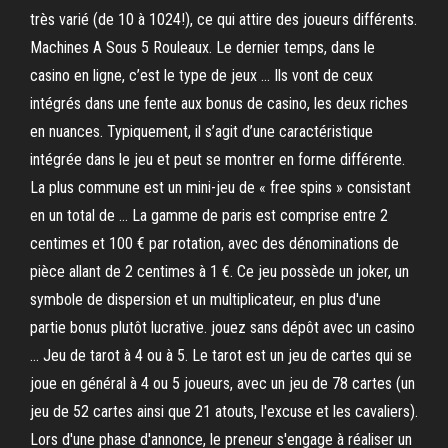
très varié (de 10 à 1024!), ce qui attire des joueurs différents.
Machines A Sous 5 Rouleaux. Le dernier temps, dans le
casino en ligne, c’est le type de jeux … Ils vont de ceux
intégrés dans une fente aux bonus de casino, les deux riches
en nuances. Typiquement, il s’agit d’une caractéristique
intégrée dans le jeu et peut se montrer en forme différente.
La plus commune est un mini-jeu de « free spins » consistant
en un total de … La gamme de paris est comprise entre 2
centimes et 100 € par rotation, avec des dénominations de
pièce allant de 2 centimes à 1 €. Ce jeu possède un joker, un
symbole de dispersion et un multiplicateur, en plus d'une
partie bonus plutôt lucrative. jouez sans dépôt avec un casino
… Jeu de tarot à 4 ou à 5. Le tarot est un jeu de cartes qui se
joue en général à 4 ou 5 joueurs, avec un jeu de 78 cartes (un
jeu de 52 cartes ainsi que 21 atouts, l'excuse et les cavaliers).
Lors d'une phase d'annonce, le preneur s'engage à réaliser un