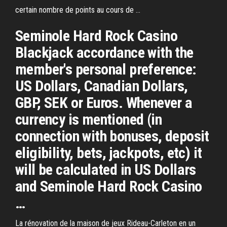
certain nombre de points au cours de …
Seminole Hard Rock Casino
Blackjack accordance with the
member's personal preference:
US Dollars, Canadian Dollars,
GBP, SEK or Euros. Whenever a
currency is mentioned (in
connection with bonuses, deposit
eligibility, bets, jackpots, etc) it
will be calculated in US Dollars
and Seminole Hard Rock Casino
…
La rénovation de la maison de jeux Rideau-Carleton en un