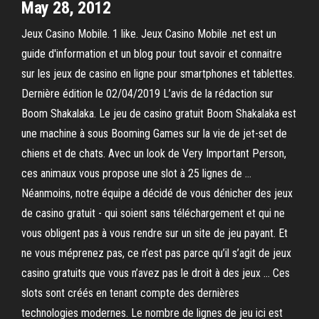
May 28, 2012
Jeux Casino Mobile. 1 like. Jeux Casino Mobile .net est un
guide d'information et un blog pour tout savoir et connaitre
sur les jeux de casino en ligne pour smartphones et tablettes.
Dernière édition le 02/04/2019 L’avis de la rédaction sur
Boom Shakalaka. Le jeu de casino gratuit Boom Shakalaka est
une machine à sous Booming Games sur la vie de jet-set de
chiens et de chats. Avec un look de Very Important Person,
ces animaux vous propose une slot à 25 lignes de …
Néanmoins, notre équipe a décidé de vous dénicher des jeux
de casino gratuit - qui soient sans téléchargement et qui ne
vous obligent pas à vous rendre sur un site de jeu payant. Et
ne vous méprenez pas, ce n’est pas parce qu’il s’agit de jeux
casino gratuits que vous n’avez pas le droit à des jeux … Ces
slots sont créés en tenant compte des dernières
technologies modernes. Le nombre de lignes de jeu ici est