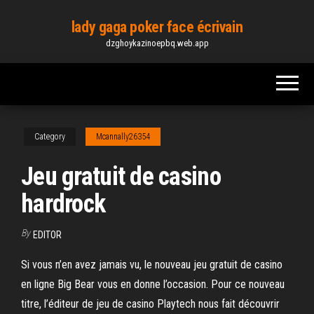
Skip
lady gaga poker face écrivain
to
dzghoykazinoepbq.web.app
the
content
Category
Mcannally26354
Jeu gratuit de casino
hardrock
By
EDITOR
Si vous n’en avez jamais vu, le nouveau jeu gratuit de casino
en ligne Big Bear vous en donne l’occasion. Pour ce nouveau
titre, l’éditeur de jeu de casino Playtech nous fait découvrir